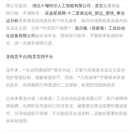
障公司提供，
湖北十堰特尔人工智能有限公司 - 首页
如重疾险、
医疗险、不测险等，
采波星座网-十二星座运程_财运_爱情_事业
运分析
具有更高的纯真性和个性化服务，稳当对保障有更高条件的
东说念主群。还有**补充医疗保障**，
道尔顿（张家港）工业自动
化设备有限公司
如企业年金、团体医疗险等，手脚基本医保的补
充，进一步擢升保障力度。
龙电竞平台|电竞竞猜平台
连年来，**永远照拂保障**逐步兴起，主要为失能老东说念主提供
照护用度扶助，缓解家庭职守。同期，**大病保障**手脚基本医保
的延长，对高额医疗用度进行二次报销，有用防范因病致贫。
总体来看道尔顿（张家港）工业自动化设备有限公司，医疗保障种
类粘稠，礼聘时应凭据自己经济景况、健康需乞降业绩秉性概述探
究。合理成就医疗保障，不仅能提高生涯质料，还能在重要时刻提
供有劲保障。