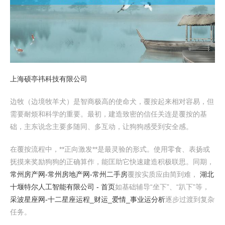
上海硕亭祎科技有限公司
边牧（边境牧羊犬）是智商极高的使命犬，覆按起来相对容易，但
需要耐烦和科学的重要。最初，建造致密的信任关连是覆按的基
础，主东说念主要多随同、多互动，让狗狗感受到安全感。
在覆按流程中，**正向激发**是最灵验的形式。使用零食、表扬或
抚摸来奖励狗狗的正确算作，能匡助它快速建造积极联思。同期，
常州房产网-常州房地产网-常州二手房
覆按实质应由简到难，
湖北
十堰特尔人工智能有限公司 - 首页
如基础辅导“坐下”、“趴下”等，
采波星座网-十二星座运程_财运_爱情_事业运分析
逐步过渡到复杂
任务。