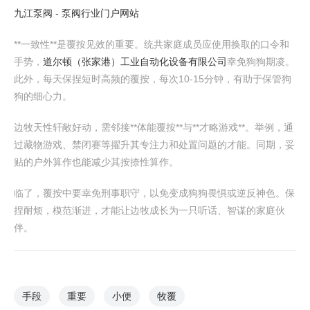
九江泵阀 - 泵阀行业门户网站
**一致性**是覆按见效的重要。统共家庭成员应使用换取的口令和
手势，
道尔顿（张家港）工业自动化设备有限公司
幸免狗狗期凌。
此外，每天保捏短时高频的覆按，每次10-15分钟，有助于保管狗
狗的细心力。
边牧天性轩敞好动，需邻接**体能覆按**与**才略游戏**。举例，通
过藏物游戏、禁闭赛等擢升其专注力和处置问题的才能。同期，妥
贴的户外算作也能减少其按捺性算作。
临了，覆按中要幸免刑事职守，以免变成狗狗畏惧或逆反神色。保
捏耐烦，模范渐进，才能让边牧成长为一只听话、智谋的家庭伙
伴。
手段
重要
小便
牧覆